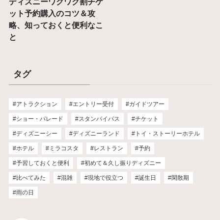
ディズニーワクワク割チケ
ット予約購入のコツ＆攻
略、知っておくと便利なこ
と
タグ
アトラクション
エントリー受付
ガイドツアー
ショー・パレード
スタンバイパス
チケット
ディズニーシー
ディズニーランド
トイ・ストーリーホテル
ホテル
ミラコスタ
レストラン
予約
予習しておくと便利
初めて＆久し振りディズニー
比べてみた
混雑
現地で役立つ
誕生日
閑散期
雨の日