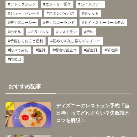
アトラクション
エントリー受付
ガイドツアー
ショー・パレード
スタンバイパス
チケット
ディズニーシー
ディズニーランド
トイ・ストーリーホテル
ホテル
ミラコスタ
レストラン
予約
予習しておくと便利
初めて＆久し振りディズニー
比べてみた
混雑
現地で役立つ
誕生日
閑散期
雨の日
おすすめ記事
ディズニーのレストラン予約「当
日枠」ってどれぐらい？失敗談と
コツを解説！