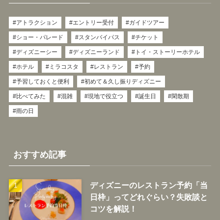
アトラクション
エントリー受付
ガイドツアー
ショー・パレード
スタンバイパス
チケット
ディズニーシー
ディズニーランド
トイ・ストーリーホテル
ホテル
ミラコスタ
レストラン
予約
予習しておくと便利
初めて＆久し振りディズニー
比べてみた
混雑
現地で役立つ
誕生日
閑散期
雨の日
おすすめ記事
ディズニーのレストラン予約「当
日枠」ってどれぐらい？失敗談と
コツを解説！